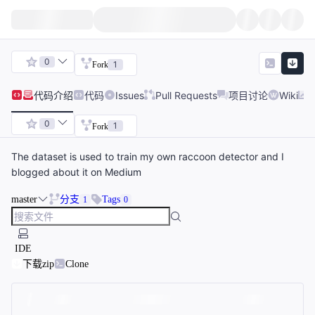
0
1
Fork
代码
介绍
代码
Issues
Pull Requests
项目讨论
Wiki
0
1
Fork
The dataset is used to train my own raccoon detector and I
blogged about it on Medium
master
分支
Tags
1
0
IDE
下载zip
Clone