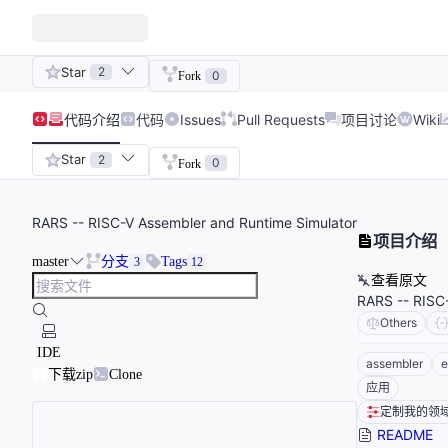
Star
2
0
Fork
代码
介绍
代码
Issues
Pull Requests
项目讨论
Wiki
Star
2
0
Fork
RARS -- RISC-V Assembler and Runtime Simulator
项目介绍
master
分支
Tags
3
12
查看原文
RARS -- 
Others
IDE
assembler
e
下载zip
Clone
应用
定制我的领
README