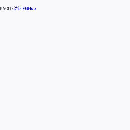
 K
312
访问 GitHub