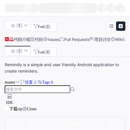
1
0
Fork
代码
介绍
代码
Issues
Pull Requests
项目讨论
Wiki
1
0
Fork
Remindly is a simple and user friendly Android application to
create reminders.
master
分支
Tags
2
0
IDE
下载zip
Clone