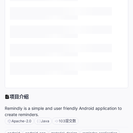
项目介绍
Remindly is a simple and user friendly Android application to
create reminders.
Apache-2.0
Java
103
提交数