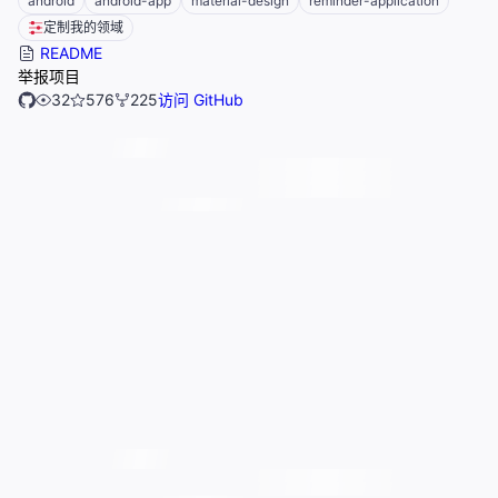
android
android-app
material-design
reminder-application
定制我的领域
README
举报项目
32
576
225
访问 GitHub