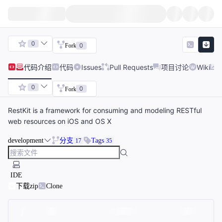
0
0
Fork
代码
介绍
代码
Issues
Pull Requests
项目讨论
Wiki
0
0
Fork
RestKit is a framework for consuming and modeling RESTful
web resources on iOS and OS X
development
分支
Tags
17
35
IDE
下载zip
Clone