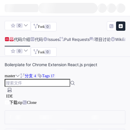
0
0
Fork
代码
介绍
代码
Issues
Pull Requests
项目讨论
Wiki
0
0
Fork
Boilerplate for Chrome Extension React.js project
master
分支
Tags
4
17
IDE
下载zip
Clone