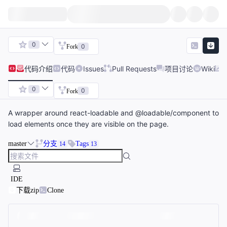
0
0
Fork
代码
介绍
代码
Issues
Pull Requests
项目讨论
Wiki
0
0
Fork
A wrapper around react-loadable and @loadable/component to
load elements once they are visible on the page.
master
分支
Tags
14
13
IDE
下载zip
Clone