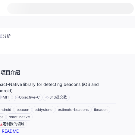
分析
项目介绍
act-Native library for detecting beacons (iOS and
droid)
MIT
Objective-C
313
提交数
android
beacon
eddystone
estimote-beacons
ibeacon
ios
react-native
定制我的领域
README