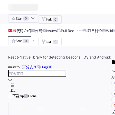
Star
0
0
Fork
代码
介绍
代码
Issues
Pull Requests
项目讨论
Wiki
Star
0
0
Fork
React-Native library for detecting beacons (iOS and Android)
master
分支
Tags
9
8
Re
An
IDE
下载zip
Clone