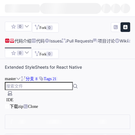
0
0
Fork
代码
介绍
代码
Issues
Pull Requests
项目讨论
Wiki
0
0
Fork
Extended StyleSheets for React Native
master
分支
Tags
8
21
IDE
下载zip
Clone