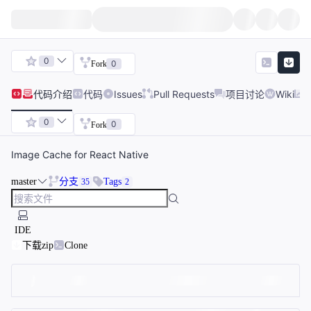
0
0
Fork
代码
介绍
代码
Issues
Pull Requests
项目讨论
Wiki
0
0
Fork
Image Cache for React Native
master
分支
Tags
35
2
IDE
下载zip
Clone