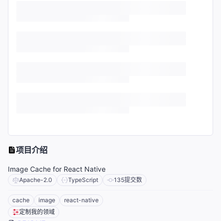
项目介绍
Image Cache for React Native
Apache-2.0
TypeScript
135
提交数
cache
image
react-native
定制我的领域