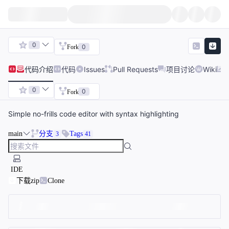
0
0
Fork
代码
介绍
代码
Issues
Pull Requests
项目讨论
Wiki
0
0
Fork
Simple no-frills code editor with syntax highlighting
main
分支
Tags
3
41
IDE
下载zip
Clone