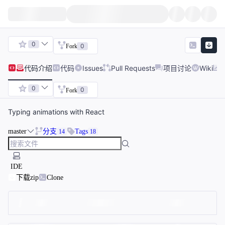
0
0
Fork
代码
介绍
代码
Issues
Pull Requests
项目讨论
Wiki
0
0
Fork
Typing animations with React
master
分支
Tags
14
18
IDE
下载zip
Clone