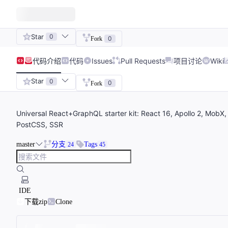
Star
0
0
Fork
代码
介绍
代码
Issues
Pull Requests
项目讨论
Wiki
Star
0
0
Fork
Universal React+GraphQL starter kit: React 16, Apollo 2, Mob
PostCSS, SSR
master
分支
Tags
24
45
IDE
下载zip
Clone