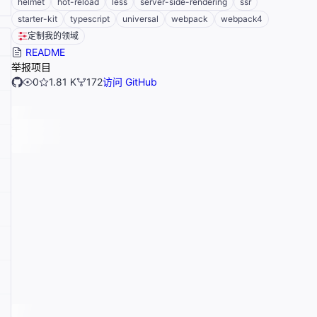
helmet
hot-reload
less
server-side-rendering
ssr
starter-kit
typescript
universal
webpack
webpack4
定制我的领域
README
举报项目
0
1.81 K
172
访问 GitHub