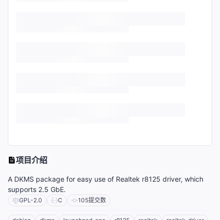
项目介绍
A DKMS package for easy use of Realtek r8125 driver, which
supports 2.5 GbE.
GPL-2.0
C
105
提交数