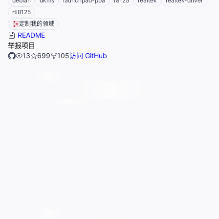
debian
dkms
launchpad-ppa
r8125
realtek
realtek-driver
rtl8125
定制我的领域
README
举报项目
13
699
105
访问 GitHub