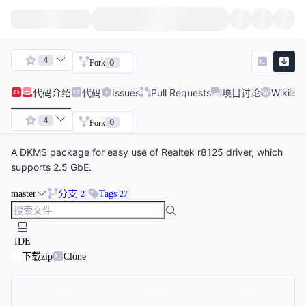
4
0
Fork
代码
介绍
代码
Issues
Pull Requests
项目讨论
Wiki
4
0
Fork
A DKMS package for easy use of Realtek r8125 driver, which
supports 2.5 GbE.
master
分支
Tags
2
27
IDE
下载zip
Clone