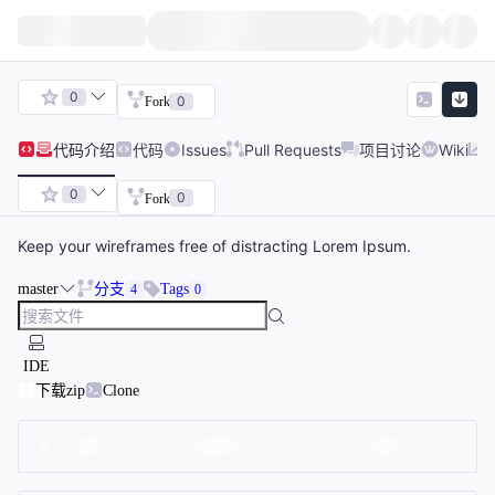
0
0
Fork
代码
介绍
代码
Issues
Pull Requests
项目讨论
Wiki
0
0
Fork
Keep your wireframes free of distracting Lorem Ipsum.
master
分支
Tags
4
0
IDE
下载zip
Clone