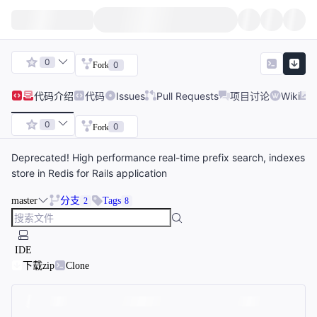
0
0
Fork
代码
介绍
代码
Issues
Pull Requests
项目讨论
Wiki
0
0
Fork
Deprecated! High performance real-time prefix search, indexes
store in Redis for Rails application
master
分支
Tags
2
8
IDE
下载zip
Clone