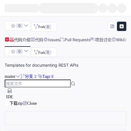
0
0
Fork
代码
介绍
代码
Issues
Pull Requests
项目讨论
Wiki
0
0
Fork
Templates for documenting REST APIs
master
分支
Tags
2
0
IDE
下载zip
Clone