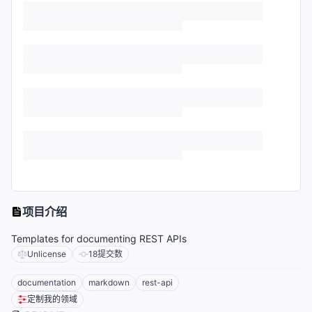
项目介绍
Templates for documenting REST APIs
Unlicense
18
提交数
documentation
markdown
rest-api
定制我的领域