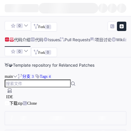
0
0
Fork
代码
介绍
代码
Issues
Pull Requests
项目讨论
Wiki
0
0
Fork
👋🧩Template repository for ReVanced Patches
main
分支
Tags
3
4
IDE
下载zip
Clone