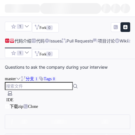
1
0
Fork
代码
介绍
代码
Issues
Pull Requests
项目讨论
Wiki
1
0
Fork
Questions to ask the company during your interview
master
分支
Tags
1
0
IDE
下载zip
Clone