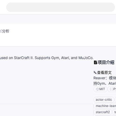
分析
sed on StarCraft II. Supports Gym, Atari, and MuJoCo.
项目介绍
查看原文
Reaver：
持Gym、Ata
MIT
P
actor-critic
machine-lear
starcraft2
t