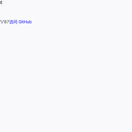
域
87
访问 GitHub