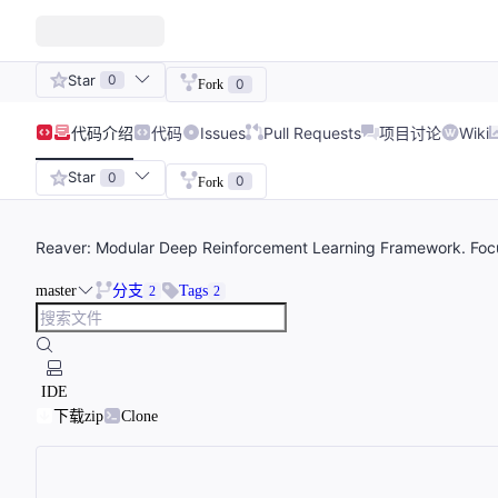
Star
0
0
Fork
代码
介绍
代码
Issues
Pull Requests
项目讨论
Wiki
Star
0
0
Fork
Reaver: Modular Deep Reinforcement Learning Framework. Focu
master
分支
Tags
2
2
IDE
下载zip
Clone