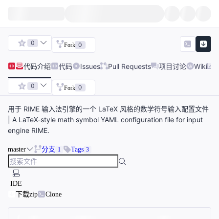
0
0
Fork
代码
介绍
代码
Issues
Pull Requests
项目讨论
Wiki
0
0
Fork
用于 RIME 输入法引擎的一个 LaTeX 风格的数学符号输入配置文件
| A LaTeX-style math symbol YAML configuration file for input
engine RIME.
master
分支
Tags
1
3
IDE
下载zip
Clone