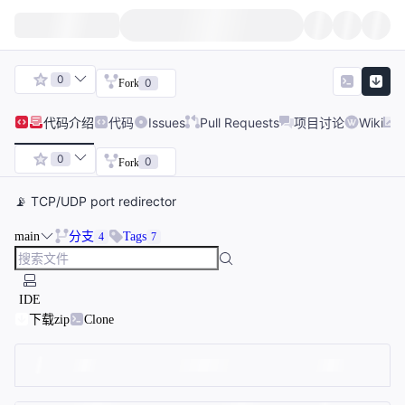
0
0
Fork
代码
介绍
代码
Issues
Pull Requests
项目讨论
Wiki
0
0
Fork
📡 TCP/UDP port redirector
main
分支
Tags
4
7
IDE
下载zip
Clone