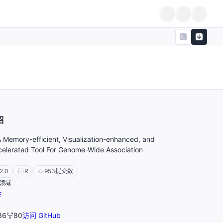
绍
A Memory-efficient, Visualization-enhanced, and
ccelerated Tool For Genome-Wide Association
2.0
R
953
提交数
领域
E
36
80
访问 GitHub