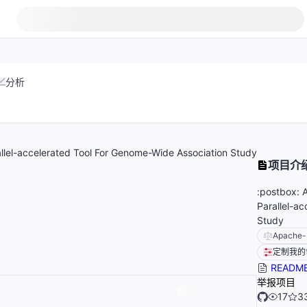
分析
allel-accelerated Tool For Genome-Wide Association Study
项目介
:postbox: 
Parallel-a
Study
Apache-
定制我的
READM
举报项目
17
3