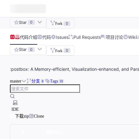
Star
0
0
Fork
代码
介绍
代码
Issues
Pull Requests
项目讨论
Wiki
Star
0
0
Fork
:postbox: A Memory-efficient, Visualization-enhanced, and Par
master
分支
Tags
8
10
IDE
下载zip
Clone