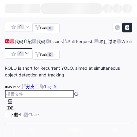
0
0
Fork
代码
介绍
代码
Issues
Pull Requests
项目讨论
Wiki
0
0
Fork
ROLO is short for Recurrent YOLO, aimed at simultaneous
object detection and tracking
master
分支
Tags
1
0
IDE
下载zip
Clone