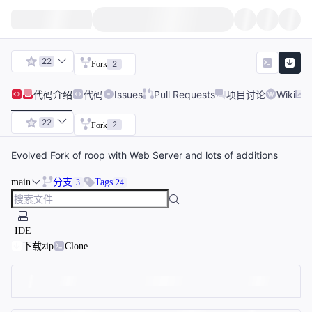
22
2
Fork
代码
介绍
代码
Issues
Pull Requests
项目讨论
Wiki
22
2
Fork
Evolved Fork of roop with Web Server and lots of additions
main
分支
Tags
3
24
IDE
下载zip
Clone