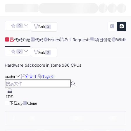
0
0
Fork
代码
介绍
代码
Issues
Pull Requests
项目讨论
Wiki
0
0
Fork
Hardware backdoors in some x86 CPUs
master
分支
Tags
1
0
IDE
下载zip
Clone