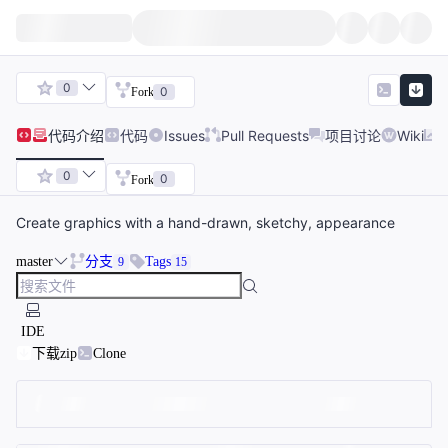
0
0
Fork
代码
介绍
代码
Issues
Pull Requests
项目讨论
Wiki
0
0
Fork
Create graphics with a hand-drawn, sketchy, appearance
master
分支
Tags
9
15
IDE
下载zip
Clone