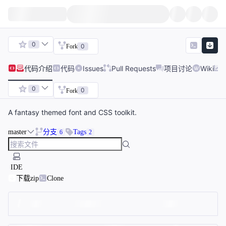
0
0
Fork
代码
介绍
代码
Issues
Pull Requests
项目讨论
Wiki
0
0
Fork
A fantasy themed font and CSS toolkit.
master
分支
Tags
6
2
IDE
下载zip
Clone