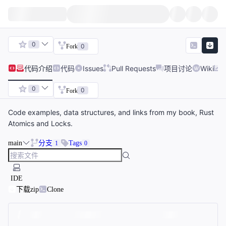
0
0
Fork
代码
介绍
代码
Issues
Pull Requests
项目讨论
Wiki
0
0
Fork
Code examples, data structures, and links from my book, Rust
Atomics and Locks.
main
分支
Tags
1
0
IDE
下载zip
Clone