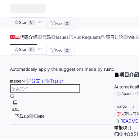
Star
0
0
Fork
代码
介绍
代码
Issues
Pull Requests
项目讨论
Wiki
Star
0
0
Fork
Automatically apply the suggestions made by rustc
项目介绍
master
分支
Tags
1
17
Automatical
Apache-2
cargo
cli
IDE
定制我的
下载zip
Clone
README
举报项目
4
851