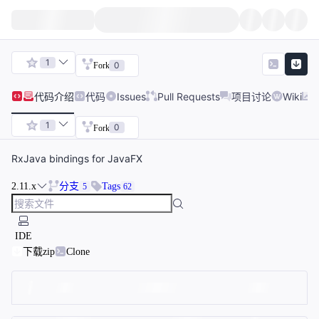
1
0
Fork
代码
介绍
代码
Issues
Pull Requests
项目讨论
Wiki
1
0
Fork
RxJava bindings for JavaFX
2.11.x
分支
Tags
5
62
IDE
下载zip
Clone