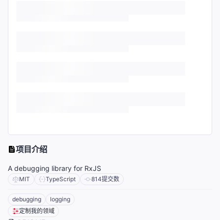
项目介绍
A debugging library for RxJS
MIT
TypeScript
814
提交数
debugging
logging
定制我的领域