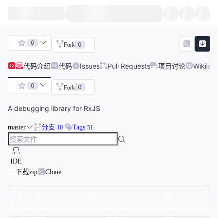
0
0
Fork
代码
介绍
代码
Issues
Pull Requests
项目讨论
Wiki
0
0
Fork
A debugging library for RxJS
master
分支
Tags
10
51
IDE
下载zip
Clone