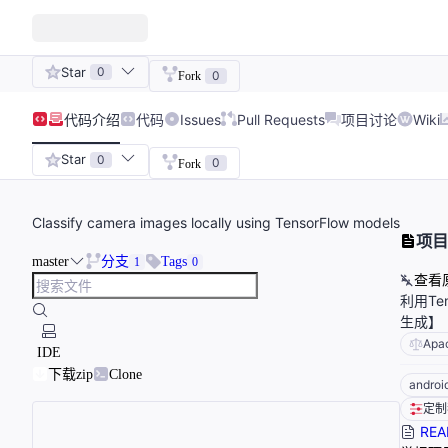
Star
0
0
Fork
代码
介绍
代码
Issues
Pull Requests
项目讨论
Wiki
Star
0
0
Fork
Classify camera images locally using TensorFlow models
项目
master
分支
Tags
1
0
查看
利用Te
生成】
Apa
IDE
下载zip
Clone
androi
定制
REA