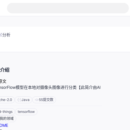
分析
介绍
原文
nsorFlow模型在本地对摄像头图像进行分类【此简介由AI
che-2.0
Java
55
提交数
d-things
tensorflow
我的领域
DME