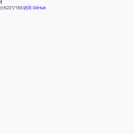
目
622
185
访问 GitHub