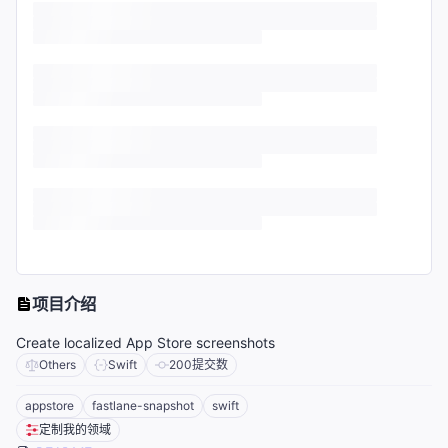
项目介绍
Create localized App Store screenshots
Others
Swift
200
提交数
appstore
fastlane-snapshot
swift
定制我的领域