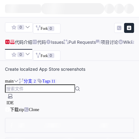
0
0
Fork
代码
介绍
代码
Issues
Pull Requests
项目讨论
Wiki
0
0
Fork
Create localized App Store screenshots
main
分支
Tags
2
11
IDE
下载zip
Clone