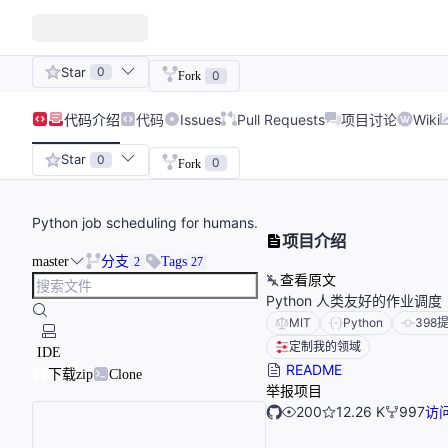
Star
0
0
Fork
代码
介绍
代码
Issues
Pull Requests
项目讨论
Wiki
Star
0
0
Fork
Python job scheduling for humans.
项目介绍
master
分支
Tags
2
27
查看原文
Python 人类友好的作业调
MIT
Python
398
定制我的领域
IDE
README
下载zip
Clone
举报项目
200
12.26 K
997
访问