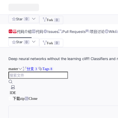
Star
0
0
Fork
代码
介绍
代码
Issues
Pull Requests
项目讨论
Wiki
Star
0
0
Fork
Deep neural networks without the learning cliff! Classifiers and 
master
分支
Tags
3
8
IDE
下载zip
Clone