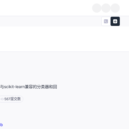
ikit-learn兼容的分类器和回
567
提交数
ub