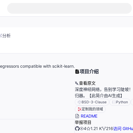
分析
regressors compatible with scikit-learn.
项目介绍
查看原文
深度神经网络，告别学习陡坡！与sc
归器。【此简介由AI生成】
BSD-3-Clause
Python
定制我的领域
README
举报项目
4
1.21 K
216
访问 GitH