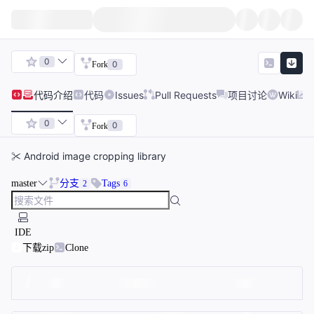
0
0
Fork
代码
介绍
代码
Issues
Pull Requests
项目讨论
Wiki
0
0
Fork
✂ Android image cropping library
master
分支
Tags
2
6
IDE
下载zip
Clone