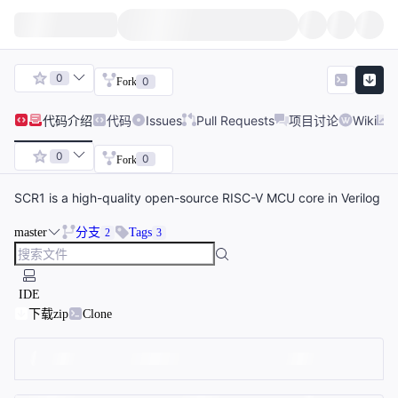
0
0
Fork
代码
介绍
代码
Issues
Pull Requests
项目讨论
Wiki
0
0
Fork
SCR1 is a high-quality open-source RISC-V MCU core in Verilog
master
分支
Tags
2
3
IDE
下载zip
Clone