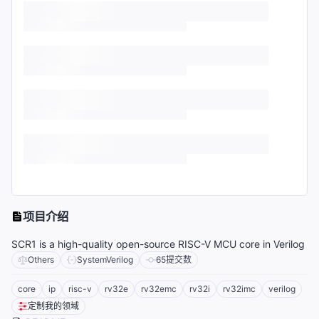
项目介绍
SCR1 is a high-quality open-source RISC-V MCU core in Verilog
Others
SystemVerilog
65
提交数
core
ip
risc-v
rv32e
rv32emc
rv32i
rv32imc
verilog
定制我的领域