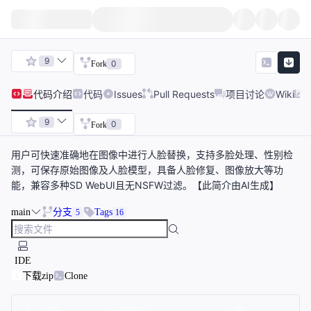
9
0
Fork
代码
介绍
代码
Issues
Pull Requests
项目讨论
Wiki
9
0
Fork
用户可快速准确地在图像中进行人脸替换，支持多脸处理、性别检
测，可保存原始图像及人脸模型，具备人脸修复、图像放大等功
能，兼容多种SD WebUI且无NSFW过滤。【此简介由AI生成】
main
分支
Tags
5
16
IDE
下载zip
Clone