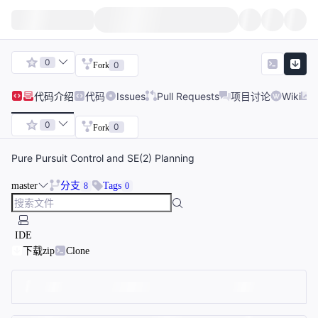
0
0
Fork
代码
介绍
代码
Issues
Pull Requests
项目讨论
Wiki
0
0
Fork
Pure Pursuit Control and SE(2) Planning
master
分支
Tags
8
0
IDE
下载zip
Clone