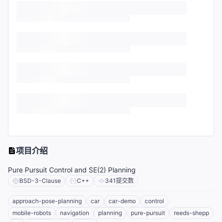
项目介绍
Pure Pursuit Control and SE(2) Planning
BSD-3-Clause
C++
341
提交数
approach-pose-planning
car
car-demo
control
mobile-robots
navigation
planning
pure-pursuit
reeds-shepp