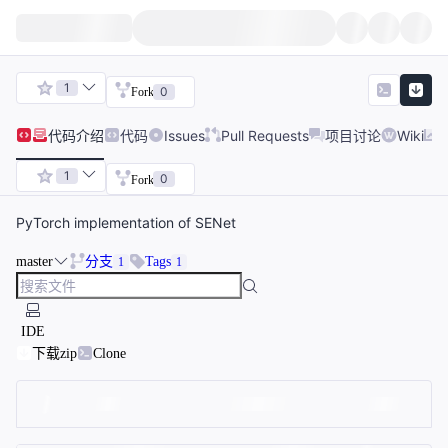
1
0
Fork
代码
介绍
代码
Issues
Pull Requests
项目讨论
Wiki
1
0
Fork
PyTorch implementation of SENet
master
分支
Tags
1
1
IDE
下载zip
Clone