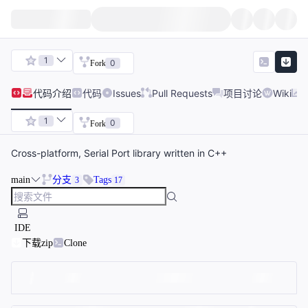
1
0
Fork
代码
介绍
代码
Issues
Pull Requests
项目讨论
Wiki
1
0
Fork
Cross-platform, Serial Port library written in C++
main
分支
Tags
3
17
IDE
下载zip
Clone