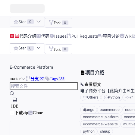
Star
0
0
Fork
代码
介绍
代码
Issues
Pull Requests
项目讨论
Wiki
Star
0
0
Fork
E-Commerce Platform
项目介绍
master
分支
Tags
27
355
查看原文
电子商务平台【此简介由AI
Others
Python
7.1
IDE
django
ecommerce
ecom
下载zip
Clone
ecommerce-platform
ecomm
ecommerce-website
multiv
python
shuup