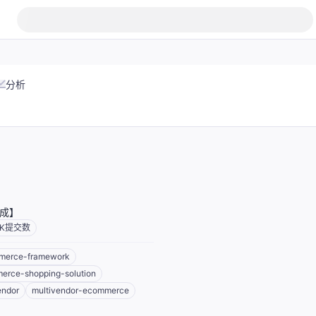
分析
生成】
 K
提交数
merce-framework
erce-shopping-solution
endor
multivendor-ecommerce