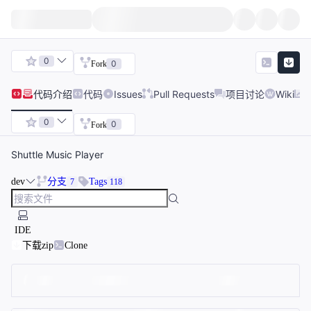
0
0
Fork
代码
介绍
代码
Issues
Pull Requests
项目讨论
Wiki
0
0
Fork
Shuttle Music Player
dev
分支
Tags
7
118
IDE
下载zip
Clone