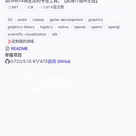
及DirectX绑定库的专业工具。【此简介由AI生成】
MIT
C#
1.41 K
提交数
3d
audio
csharp
game-development
graphics
graphics-library
haptics
native
openal
opencl
opengl
scientific-visualization
silk
定制我的领域
README
举报项目
72
5.15 K
472
访问 GitHub