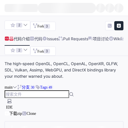
2
3
Fork
代码
介绍
代码
Issues
Pull Requests
项目讨论
Wiki
2
3
Fork
The high-speed OpenGL, OpenCL, OpenAL, OpenXR, GLFW,
SDL, Vulkan, Assimp, WebGPU, and DirectX bindings library
your mother warned you about.
main
分支
Tags
30
49
IDE
下载zip
Clone