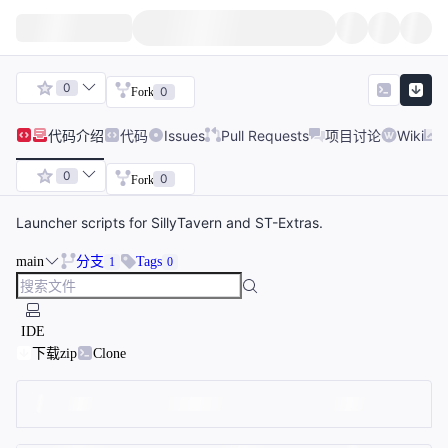
0
0
Fork
代码
介绍
代码
Issues
Pull Requests
项目讨论
Wiki
0
0
Fork
Launcher scripts for SillyTavern and ST-Extras.
main
分支
Tags
1
0
IDE
下载zip
Clone