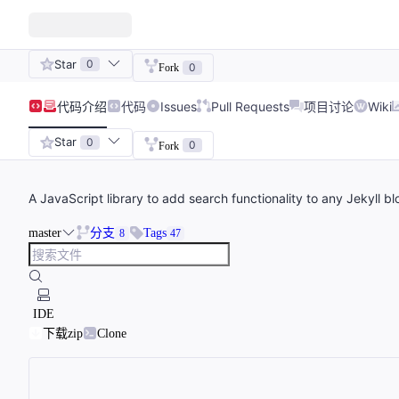
Star
0
0
Fork
代码
介绍
代码
Issues
Pull Requests
项目讨论
Wiki
Star
0
0
Fork
A JavaScript library to add search functionality to any Jekyll bl
master
分支
Tags
8
47
IDE
下载zip
Clone