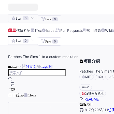
Star
0
0
Fork
代码
介绍
代码
Issues
Pull Requests
项目讨论
Wiki
Star
0
0
Fork
Patches The Sims 1 to a custom resolution.
项目介绍
master
分支
Tags
3
84
Patches The Sims 1 t
MIT
C#
2
sims1
IDE
定制我的领域
下载zip
Clone
README
举报项目
17
295
11
访问