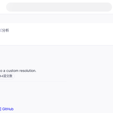
分析
o a custom resolution.
44
提交数
 GitHub