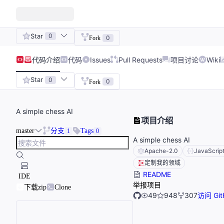
Star
0
0
Fork
代码
介绍
代码
Issues
Pull Requests
项目讨论
Wiki
Star
0
0
Fork
A simple chess AI
项目介绍
master
分支
Tags
1
0
A simple chess AI
Apache-2.0
JavaScrip
定制我的领域
README
IDE
举报项目
下载zip
Clone
49
948
307
访问 Git