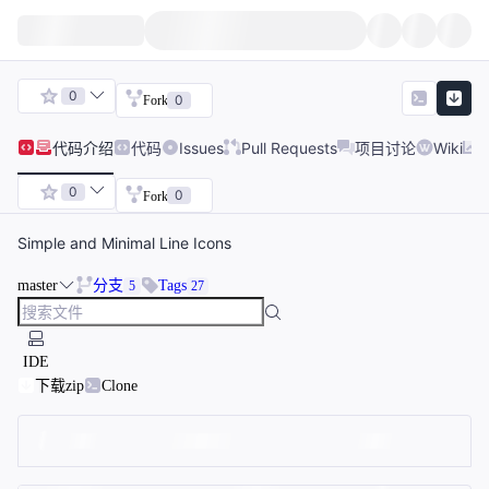
0
0
Fork
代码
介绍
代码
Issues
Pull Requests
项目讨论
Wiki
0
0
Fork
Simple and Minimal Line Icons
master
分支
Tags
5
27
IDE
下载zip
Clone