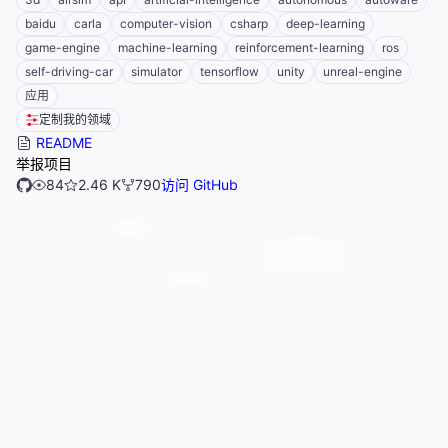
baidu
carla
computer-vision
csharp
deep-learning
game-engine
machine-learning
reinforcement-learning
ros
self-driving-car
simulator
tensorflow
unity
unreal-engine
应用
定制我的领域
README
举报项目
84
2.46 K
790
访问 GitHub