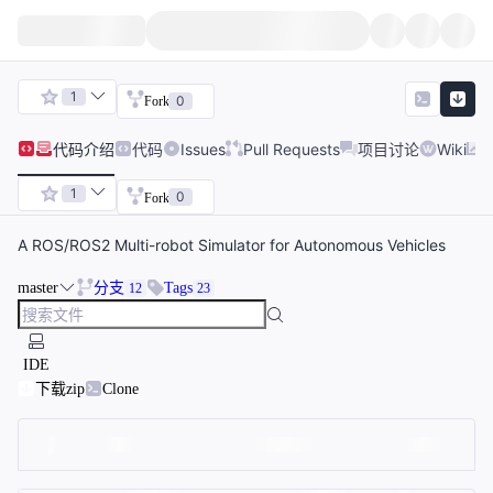
1
0
Fork
代码
介绍
代码
Issues
Pull Requests
项目讨论
Wiki
1
0
Fork
A ROS/ROS2 Multi-robot Simulator for Autonomous Vehicles
master
分支
Tags
12
23
IDE
下载zip
Clone